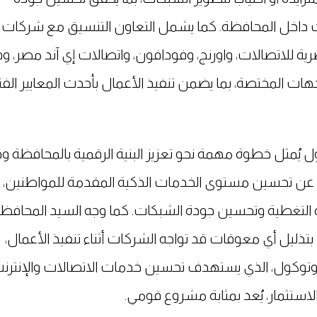
نت داخل المحافظة. كما يشمل التعاون التنسيق مع شركات
ة للاتصالات، واورنج، وفودافون، واتصالات إي آند مصر، وفق
هات المختصة، بما يضمن تنفيذ الأعمال بأحدث المعايير الفن
ل يُمثل خطوة مهمة نحو تعزيز البنية الرقمية بالمحافظة و
ًا عن تحسين مستوى الخدمات الذكية المقدمة للمواطنين،
ة التغطية وتحسين جودة الشبكات. كما وجه السيد المحافظ
تذليل أي معوقات قد تواجه الشركات أثناء تنفيذ الأعمال،
لبروتوكول، الذي يستهدف تحسين خدمات الاتصالات والإنترن
استثمار، يُعد بمثابة مشروع قومي.