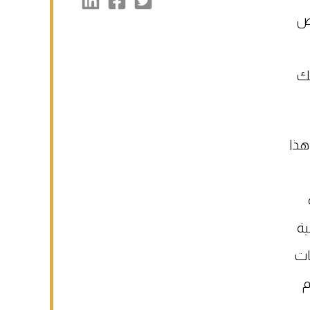
رص
لك
هذا
ية
ات
م