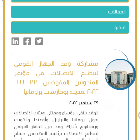
المقالات
فيديو
مشاركة وفد الجهاز القومي
لتنظيم الاتصالات في مؤتمر
المندوبين المفوضين ITU PP
٢٠٢٢ بمدينة بوخارست برومانيا
٢٩ سبتمبر ٢٠٢٢
الوفد يلتقي برؤساء وممثلي هيئات الاتصالات
بدول رومانيا والبرازيل وأوغندا والكويت
وزيمبابوي شارك وفد من الجهاز القومي
لتنظيم الاتصالات برئاسة المهندس حسام